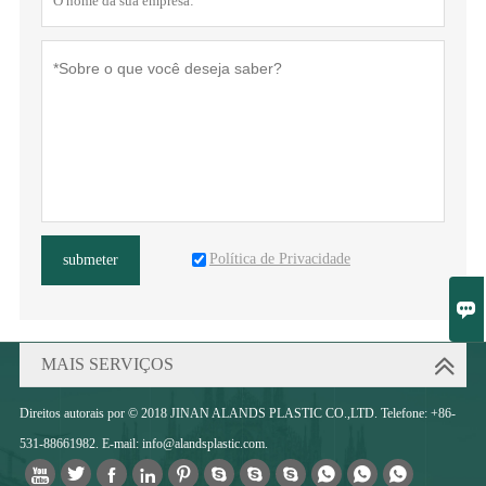
Política de Privacidade
submeter

MAIS SERVIÇOS
Direitos autorais por © 2018 JINAN ALANDS PLASTIC CO.,LTD. Telefone: +86-
531-88661982. E-mail: info@alandsplastic.com.










