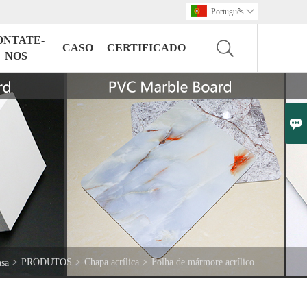
Português

ONTATE-
CASO
CERTIFICADO
NOS

>
PRODUTOS
>
Chapa acrílica
>
Folha de mármore acrílico
asa