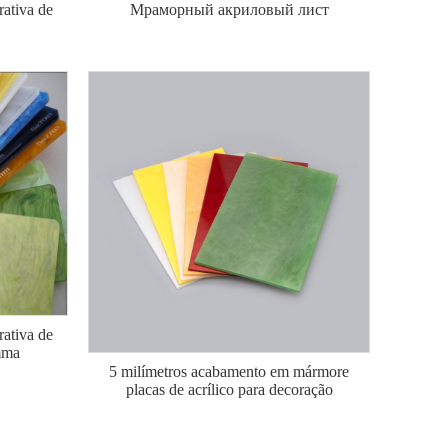
rativa de
Мраморный акриловый лист
rativa de
mma
5 milímetros acabamento em mármore
placas de acrílico para decoração