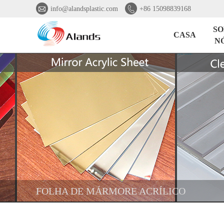


info@alandsplastic.com
+86 15098839168
SO
CASA
N
FOLHA DE MÁRMORE ACRÍLICO