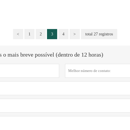
<
1
2
3
4
>
total 27 registros
o mais breve possível (dentro de 12 horas)