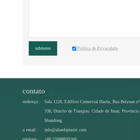
Política de Privacidade
submeter
contato
endereço :
Sala 1228, Edifício Comercial Haolu, Rua Beiyuan nº
338, Distrito de Tianqiao, Cidade de Jinan, Província
Shandong
o email :
info@alandsplastic.com
telefone :
+86 15098839168