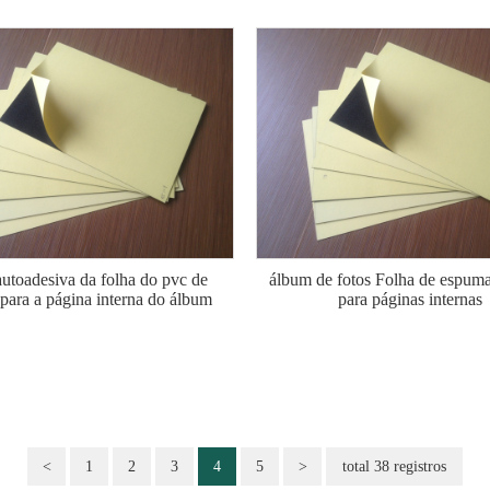
autoadesiva da folha do pvc de
álbum de fotos Folha de espu
ara a página interna do álbum
para páginas internas
<
1
2
3
4
5
>
total 38 registros