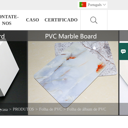
Português

ONTATE-
CASO
CERTIFICADO
NOS


>
PRODUTOS
>
Folha de PVC
>
Folha de álbum de PVC
casa