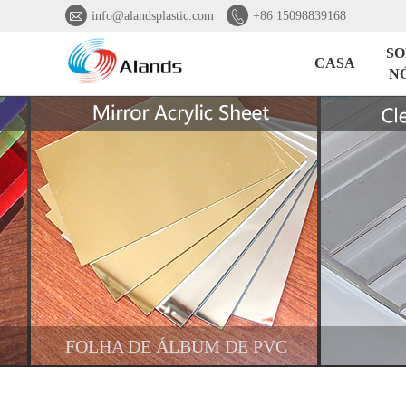


info@alandsplastic.com
+86 15098839168
SO
CASA
N
FOLHA DE ÁLBUM DE PVC