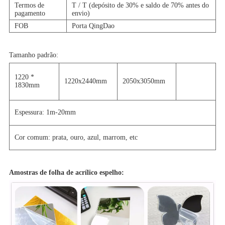
Termos de
T / T (depósito de 30% e saldo de 70% antes do
pagamento
envio)
FOB
Porta QingDao
Tamanho padrão:
1220 *
1220x2440mm
2050x3050mm
1830mm
Espessura: 1m-20mm
Cor comum: prata, ouro, azul, marrom, etc
Amostras
de folha de acrílico espelho: