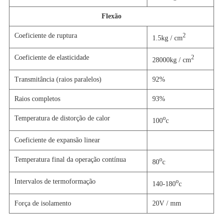
Flexão
Coeficiente de ruptura
2
1.5kg / cm
Coeficiente de elasticidade
2
28000kg / cm
Transmitância (raios paralelos)
92%
Raios completos
93%
Temperatura de distorção de calor
o
100
c
Coeficiente de expansão linear
Temperatura final da operação contínua
o
80
c
Intervalos de termoformação
o
140-180
c
Força de isolamento
20V / mm