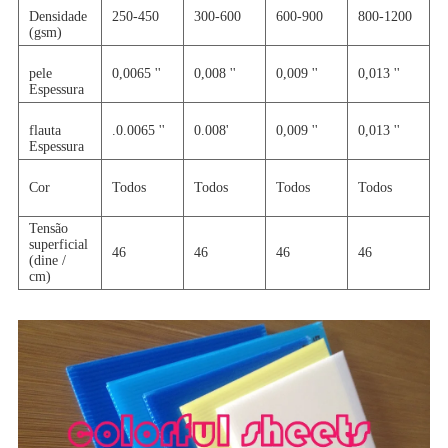
Densidade
250-450
300-600
600-900
800-1200
9
(gsm)
pele
0,0065 ''
0,008 ''
0,009 ''
0,013 ''
0
Espessura
flauta
.0.0065 ''
0.008'
0,009 ''
0,013 ''
0
Espessura
Cor
Todos
Todos
Todos
Todos
T
Tensão
superficial
46
46
46
46
4
(dine /
cm)