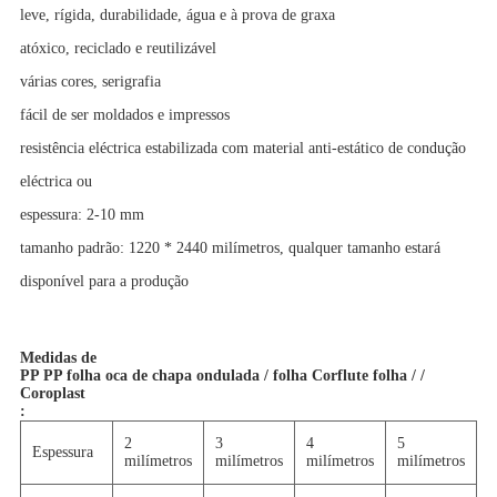
leve, rígida, durabilidade, água e à prova de graxa
atóxico, reciclado e reutilizável
várias cores, serigrafia
fácil de ser moldados e impressos
resistência eléctrica estabilizada com material anti-estático de condução
eléctrica ou
espessura: 2-10 mm
tamanho padrão: 1220 * 2440 milímetros, qualquer tamanho estará
disponível
para a produção
Medidas de
PP PP folha oca de chapa ondulada / folha Corflute folha / /
Coroplast
:
2
3
4
5
6
Espessura
milímetros
milímetros
milímetros
milímetros
m