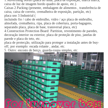
1.Advertising bordo (placa do sinal, placa de exposição, marca marca,
caixa de luz de imagem bordo quadro de apoio, etc.).
Caixas 2.Packing (presente, embalagem de alimentos , transferência de
caixa, caixa de correio, cremalheira de exposição, partição, etc)
placa uso 3.Industrial (
incluindo fio / cabo de embrulho, vidro / aço placa de embrulho,
almofada, cremalheira, ripa, placa de cobertura, porta-bagagens,
separando placa, placa de base, transversal placa, etc)
4.Construction Protection Board: Partition, revestimento de paredes,
decoração interior ou exterior, placa de proteção de piso, janelas de
parede e placa do teto, etc.
placa de protecção, utilização para proteger a instalação antes de buy-
off, por exemplo: escada rolante , andar, etc.
5. Outro: encosto de berço, guarda-roupa simples, etc.