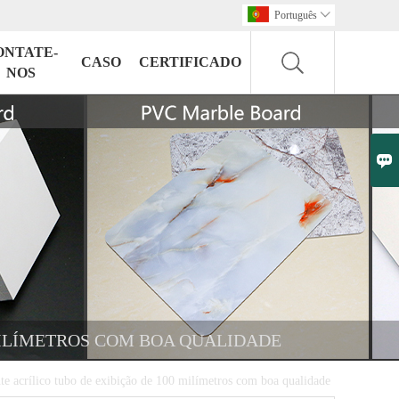
Português

ONTATE-
CASO
CERTIFICADO
NOS

MILÍMETROS COM BOA QUALIDADE
nte acrílico tubo de exibição de 100 milímetros com boa qualidade