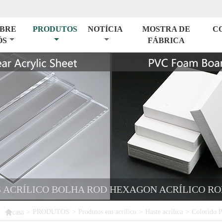
BRE
PRODUTOS
NOTÍCIA
MOSTRA DE
C
ÓS
FÁBRICA
S ACRÍLICO BOLHA ROD HEXAGON ACRÍLICO R

>
PRODUTOS
>
Produtos em acrílico
>
Haste acrílica
>
Colorido P
casa