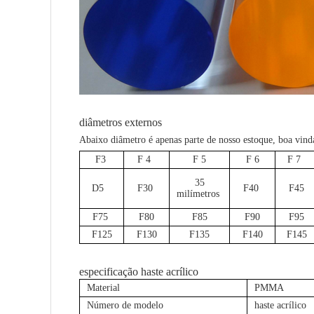
diâmetros externos
Abaixo diâmetro é apenas parte de nosso estoque, boa vinda
F3
F 4
F 5
F 6
F 7
35
D5
F30
F40
F45
milímetros
F75
F80
F85
F90
F95
F125
F130
F135
F140
F145
especificação haste acrílico
Material
PMMA
Número de modelo
haste acrílico