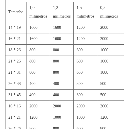
1,0
1,2
1,5
0,5
0,6
Tamanho
milímetros
milímetros
milímetros
milímetros
mi
14 * 19
1600
1600
1200
2000
16
16 * 21
1600
1600
1200
2000
16
18 * 26
800
800
600
1000
80
21 * 26
800
800
600
1000
80
21 * 31
800
800
650
1000
80
26 * 38
400
400
300
500
40
31 * 45
400
400
300
500
40
16 * 16
2000
2000
2000
2000
16
21 * 21
1200
1000
1000
1200
10
26 * 26
800
800
600
800
80