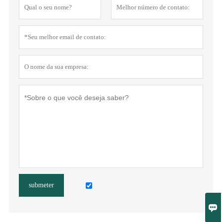
submeter
